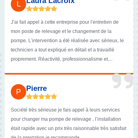
Laura Lacroix
L
J'ai fait appel à cette entreprise pour l'entretien de
mon poste de relevage et le changement de la
pompe. L'intervention a été réalisée avec sérieux, le
technicien a tout expliqué en détail et a travaillé
proprement. Réactivité, professionnalisme et
transparence sur les tarifs. Je suis vraiment rassuré
de savoir que mon installation est entre de bonnes
mains. Je recommande vivement leurs services !
Pierre
P
Société très sérieuse je fais appel à leurs services
pour changer ma pompe de relevage , l’installation
était rapide avec un prix très raisonnable très satisfait
de la prestation je recommande.