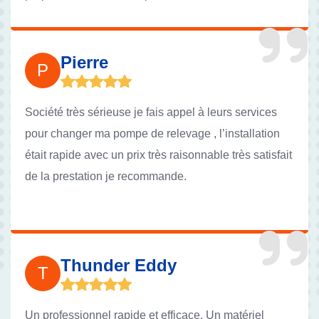
transparence sur les tarifs. Je suis vraiment rassuré
de savoir que mon installation est entre de bonnes
mains. Je recommande vivement leurs services !
Pierre
P
Société très sérieuse je fais appel à leurs services
pour changer ma pompe de relevage , l’installation
était rapide avec un prix très raisonnable très satisfait
de la prestation je recommande.
Thunder Eddy
T
Un professionnel rapide et efficace. Un matériel