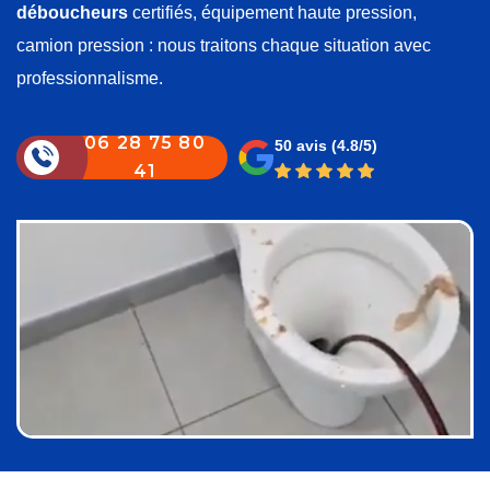
déboucheurs
certifiés, équipement haute pression,
camion pression : nous traitons chaque situation avec
professionnalisme.
06 28 75 80
50 avis
(4.8/5)
41