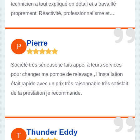
technicien a tout expliqué en détail et a travaillé
proprement. Réactivité, professionnalisme et
transparence sur les tarifs. Je suis vraiment rassuré
de savoir que mon installation est entre de bonnes
mains. Je recommande vivement leurs services !
Pierre
P
Société très sérieuse je fais appel à leurs services
pour changer ma pompe de relevage , l’installation
était rapide avec un prix très raisonnable très satisfait
de la prestation je recommande.
Thunder Eddy
T