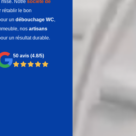
de mise. Notre
société de
 rétablir le bon
 pour un
débouchage WC
,
immeuble, nos
artisans
our un résultat durable.
50 avis
(4.8/5)