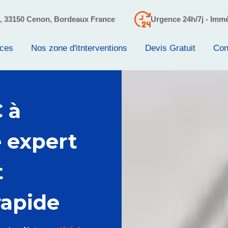
o, 33150 Cenon, Bordeaux France
Urgence 24h/7j - Immé
ices
Nos zone d'itnterventions
Devis Gratuit
Con
 à
e expert
t
rapide