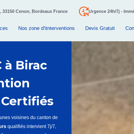
o, 33150 Cenon, Bordeaux France
Urgence 24h/7j - Immé
ices
Nos zone d'itnterventions
Devis Gratuit
Con
à Birac
ntion
Certifiés
nes voisines du canton de
urs
qualifiés intervient 7j/7,