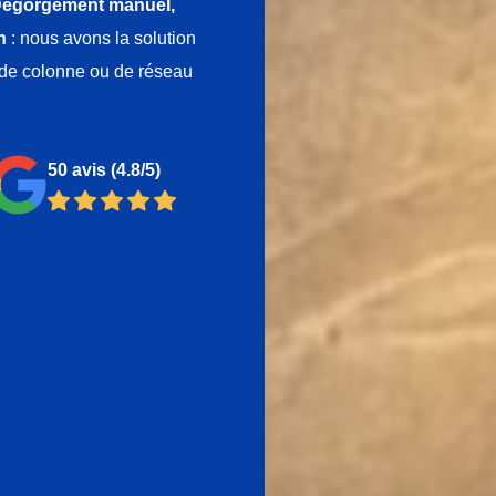
égorgement manuel,
n
: nous avons la solution
e de colonne ou de réseau
50 avis
(4.8/5)