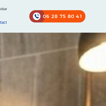
diat
06 28 75 80 41
tact