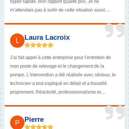
hyper rapide. Bon rapport qualité prix. Je ne
m’attendais pas à sortir de cette situation aussi
facilement .
Laura Lacroix
L
J'ai fait appel à cette entreprise pour l'entretien de
mon poste de relevage et le changement de la
pompe. L'intervention a été réalisée avec sérieux, le
technicien a tout expliqué en détail et a travaillé
proprement. Réactivité, professionnalisme et
transparence sur les tarifs. Je suis vraiment rassuré
de savoir que mon installation est entre de bonnes
mains. Je recommande vivement leurs services !
Pierre
P