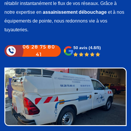
rétablir instantanément le flux de vos réseaux. Grâce à
notre expertise en
assainissement débouchage
et à nos
équipements de pointe, nous redonnons vie à vos
tuyauteries.
06 28 75 80
50 avis
(4.8/5)
41