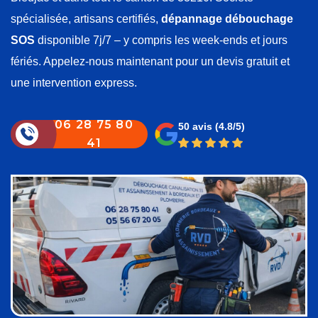
spécialisée, artisans certifiés,
dépannage débouchage
SOS
disponible 7j/7 – y compris les week-ends et jours
fériés. Appelez-nous maintenant pour un devis gratuit et
une intervention express.
06 28 75 80
50 avis
(4.8/5)
41